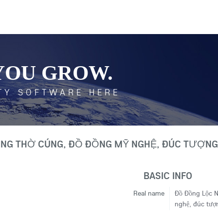
YOU GROW.
TY SOFTWARE HERE
ỒNG THỜ CÚNG, ĐỒ ĐỒNG MỸ NGHỆ, ĐÚC TƯỢNG
BASIC INFO
Real name
Đồ Đồng Lộc N
nghệ, đúc tượ